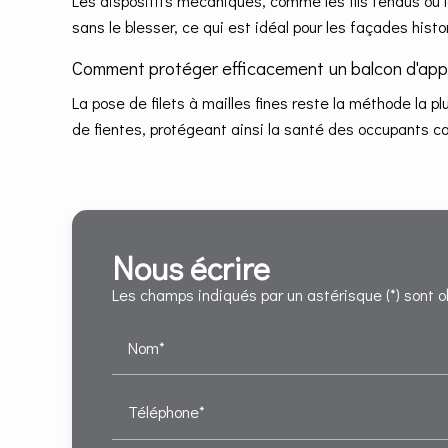
Les dispositifs mécaniques, comme les fils tendus ou l
sans le blesser, ce qui est idéal pour les façades hist
Comment protéger efficacement un balcon d'ap
La pose de filets à mailles fines reste la méthode la pl
de fientes, protégeant ainsi la santé des occupants con
Nous écrire
Les champs indiqués par un astérisque (*) sont o
Nom*
Téléphone*