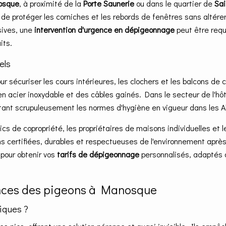
osque
, à proximité de la
Porte Saunerie
ou dans le quartier de
Sai
e protéger les corniches et les rebords de fenêtres sans altérer
sives, une
intervention d'urgence en dépigeonnage
peut être req
its.
els
ur sécuriser les cours intérieures, les clochers et les balcons de
n acier inoxydable et des câbles gainés. Dans le secteur de l'hôte
ctant scrupuleusement les normes d'hygiène en vigueur dans les 
cs de copropriété, les propriétaires de maisons individuelles e
ons certifiées, durables et respectueuses de l'environnement apr
 pour obtenir vos
tarifs de dépigeonnage
personnalisés, adaptés à
sances des pigeons à Manosque
iques ?