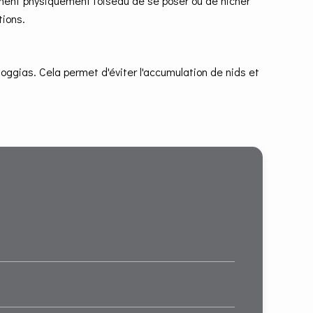
êchent physiquement l'oiseau de se poser ou de nicher
tions.
 loggias. Cela permet d'éviter l'accumulation de nids et