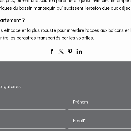
es pics, offrent une solution pérenne et quasi invisible. Ils emp
oriques du bassin manosquin qui subissent l'érosion due aux déjec
partement ?
us efficace et la plus robuste pour interdire l'accès aux balcons et
tre les parasites transportés par les volatiles.
bligatoires
Prénom
Email*