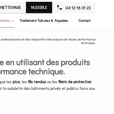
NETTOYAGE
NUISIBLE
04 12 16 01 23
isibles
Traitement Toitures & Façades
Contact
s professionnels et des dispositifs mécaniques de haute performance
technique.
 en utilisant des produits
ormance technique.
que les
pics
, les
fils tendus
ou les
filets de protection
 la salubrité des bâtiments privés et publics face aux