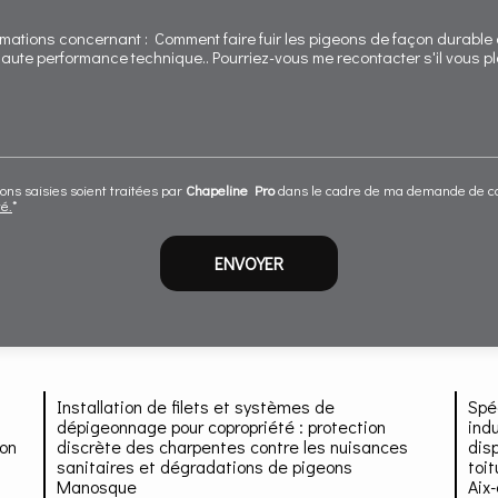
ons saisies soient traitées par
Chapeline Pro
dans le cadre de ma demande de con
té.
*
Installation de filets et systèmes de
Spé
dépigeonnage pour copropriété : protection
indu
ion
discrète des charpentes contre les nuisances
dis
sanitaires et dégradations de pigeons
toi
Manosque
Aix