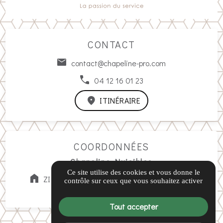
CONTACT
contact@chapeline-pro.com
04 12 16 01 23
ITINÉRAIRE
COORDONNÉES
Chapeline Nuisibles
Ce site utilise des cookies et vous donne le
ZI Saint-Maurice, 140 All. Gabriel Lippmann,
contrôle sur ceux que vous souhaitez activer
04100 Manosque
Tout accepter