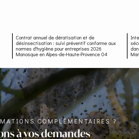
Contrat annuel de dératisation et de
Int
désinsectisation : suivi préventif conforme aux
séc
normes d'hygiène pour entreprises 2026
dan
Manosque en Alpes-de-Haute-Provence 04
Man
RMATIONS COMPLÉMENTAIRES ?
ons à vos demandes