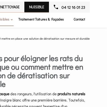
NETTOYAGE
NUISIBLE
04 12 16 01 23
isibles
Traitement Toitures & Façades
Contact
 mettre en place une solution de dératisation sur mesure et durable
s pour éloigner les rats du
que ou comment mettre en
on de dératisation sur
le
osque
des rongeurs, l'utilisation de
produits naturels
naigre blanc offre une première barrière. Toutefois,
urable nécessite souvent l'expertise d'un