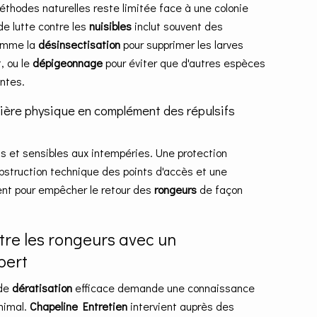
éthodes naturelles reste limitée face à une colonie
de lutte contre les
nuisibles
inclut souvent des
omme la
désinsectisation
pour supprimer les larves
, ou le
dépigeonnage
pour éviter que d'autres espèces
antes.
rière physique en complément des répulsifs
ils et sensibles aux intempéries. Une protection
obstruction technique des points d'accès et une
ent pour empêcher le retour des
rongeurs
de façon
ntre les rongeurs avec un
pert
 de
dératisation
efficace demande une connaissance
nimal.
Chapeline Entretien
intervient auprès des