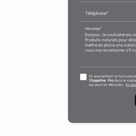
Téléphone*
Message*
En soumettant ce formulaire,
Chapeline Pro
dans le cadr
qui peut en découler.
En sav