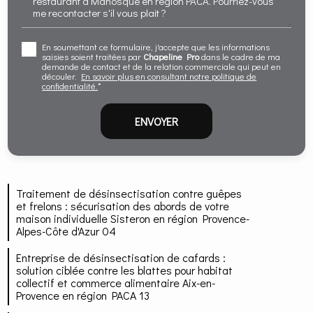
En soumettant ce formulaire, j'accepte que les informations
saisies soient traitées par
Chapeline Pro
dans le cadre de ma
demande de contact et de la relation commerciale qui peut en
découler.
En savoir plus en consultant notre politique de
confidentialité.
*
Traitement de désinsectisation contre guêpes
et frelons : sécurisation des abords de votre
maison individuelle Sisteron en région Provence-
Alpes-Côte d'Azur 04
Entreprise de désinsectisation de cafards :
solution ciblée contre les blattes pour habitat
collectif et commerce alimentaire Aix-en-
Provence en région PACA 13