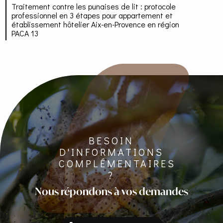
Traitement contre les punaises de lit : protocole
professionnel en 3 étapes pour appartement et
établissement hôtelier Aix-en-Provence en région
PACA 13
BESOIN
D'INFORMATIONS
COMPLÉMENTAIRES
?
Nous répondons à vos demandes