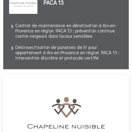
PACA 13
Contrat de maintenance en dératisation à Aix-en-
Provence en région PACA 13 : prévention continue
contre rongeurs dans locaux sensibles
Désinsectisation de punaises de lit pour
appartement à Aix-en-Provence en région PACA 13 :
intervention discrète et protocole certifié