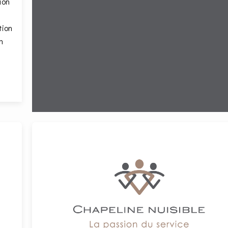
tion
tion
n