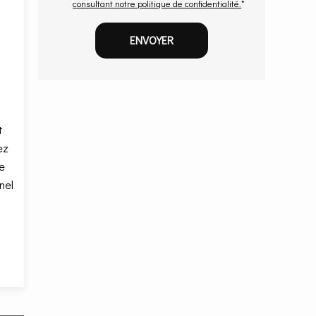
consultant notre politique de confidentialité.
*
t
ez
e
nel