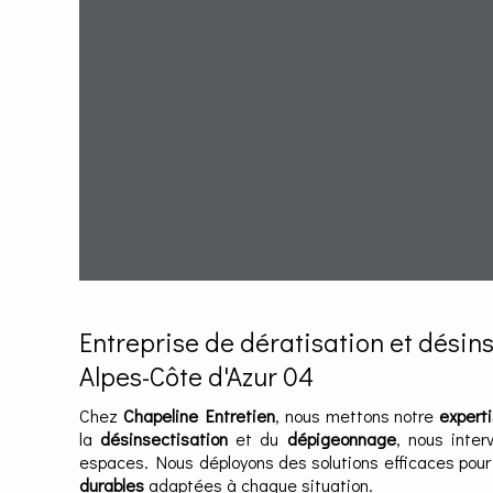
Entreprise de dératisation et désin
Alpes-Côte d'Azur 04
Chez
Chapeline Entretien
, nous mettons notre
expert
la
désinsectisation
et du
dépigeonnage
, nous inte
espaces. Nous déployons des solutions efficaces pour
durables
adaptées à chaque situation.