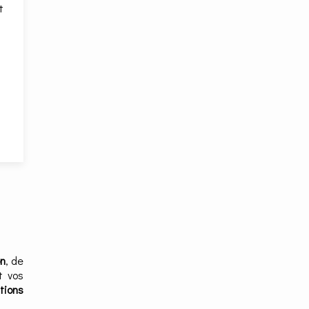
t
on
, de
t vos
utions