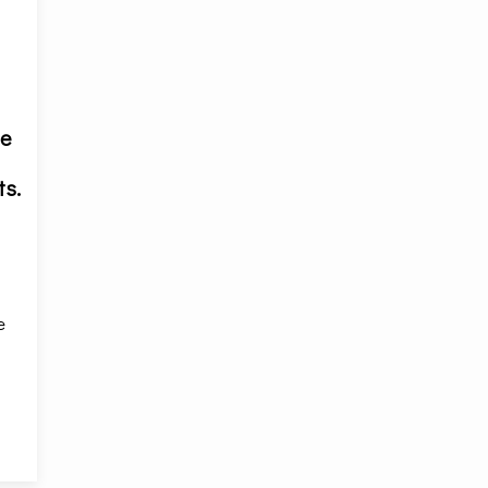
ne
ts.
e
t