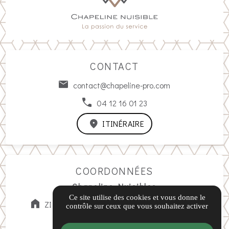
CONTACT
contact@chapeline-pro.com
04 12 16 01 23
ITINÉRAIRE
COORDONNÉES
Chapeline Nuisibles
Ce site utilise des cookies et vous donne le
ZI Saint-Maurice, 140 All. Gabriel Lippmann,
contrôle sur ceux que vous souhaitez activer
04100 Manosque