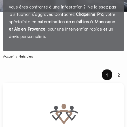
Vous êtes confronté à une infestation ? Ne laissez pas
la situation s’aggraver. Contactez
Chapeline Pro
, votre
spécialiste en
extermination de nuisibles à Manosque
et Aix en Provence
, pour une intervention rapide et un
devis personnalisé.
Accueil
Nuisibles
1
2