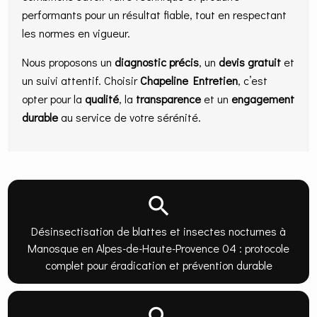
performants pour un résultat fiable, tout en respectant
les normes en vigueur.
Nous proposons un
diagnostic précis
, un
devis gratuit
et
un suivi attentif. Choisir
Chapeline Entretien
, c’est
opter pour la
qualité
, la
transparence
et un
engagement
durable
au service de votre sérénité.
Désinsectisation de blattes et insectes nocturnes à
Manosque en Alpes-de-Haute-Provence 04 : protocole
complet pour éradication et prévention durable